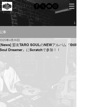
DJ IZOH
Official site
記事
2025年4月26日
[News] 盟友TARO SOULのNEWアルバム『Still
Soul Dreamer』にScratchで参加！！