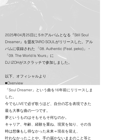
2025年04月25日に５thアルバムとなる『Still Soul 
Dreamer』を盟友TARO SOULがリリースした。アル
バムに収録された 「08. Authentic (Feat. peko)」・
「09. The World Is Yours」に
DJ IZOHがスクラッチで参加しました。
以下、オフィシャルより
■Overview
「Soul Dreamer」という曲を16年前にリリースしま
した。
今でもLIVEで必ず歌うほど、自分の芯を表現できた
最も大事な曲の一つです。
夢というものはそもそもそ何なのか。
キャリア、年齢、経験を重ね、現実を知り、その当
時は想像もし得なかった未来＝現在を迎え、
叶わなかったことや、手の届かないままのこと等と