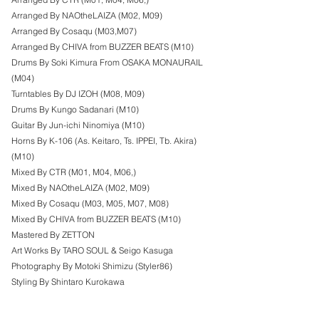
Arranged By NAOtheLAIZA (M02, M09)
Arranged By Cosaqu (M03,M07)
Arranged By CHIVA from BUZZER BEATS (M10)
Drums By Soki Kimura From OSAKA MONAURAIL 
(M04)
Turntables By DJ IZOH (M08, M09)
Drums By Kungo Sadanari (M10)
Guitar By Jun-ichi Ninomiya (M10)
Horns By K-106 (As. Keitaro, Ts. IPPEI, Tb. Akira) 
(M10)
Mixed By CTR (M01, M04, M06,)
Mixed By NAOtheLAIZA (M02, M09)
Mixed By Cosaqu (M03, M05, M07, M08)
Mixed By CHIVA from BUZZER BEATS (M10)
Mastered By ZETTON
Art Works By TARO SOUL & Seigo Kasuga
Photography By Motoki Shimizu (Styler86)
Styling By Shintaro Kurokawa