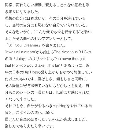
同様、変わらない衝動、衰えることのない意欲も浮
き彫りになりました。
理想の自分には程遠いが、今の自分を誇れている
し、当時の自分にも恥じない自分でいられている。
そんな思いから、"こんな俺でも今を愛せてる”と歌い
上げたその曲へのセルフアンサーとして、
「Still Soul Dreamer」を書きました。
"It was all a dream"から始まるThe Notorious B.I.G.の
名曲「Juicy」のリリックにも"You never thought 
that Hip Hop would take it this far"とあるように、近
年の日本のHip Hopの盛り上がりもかつて想像してい
た以上のものです。喜ばしさ、頼もしさと同時に、
その隆盛に寄与出来ていないもどかしさも覚え、自
分もこのシーンの一員だとは、以前ほど感じられな
くなって来ました。
それでも今、自分がやるべきHip Hopをやれている自
負と、スタイルの進化、深化、
届けたい音楽の詰まったアルバムが完成しました。
楽しんでもらえたら幸いです。