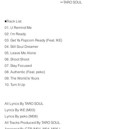
　　　　　　　　　　　　　　　　ーTARO SOUL
■Track List
01. U Remind Me
02. I'm Ready
03. Get Ya Popcorn Ready (Feat. IKE)
04. Still Soul Dreamer
05. Leave Me Alone
06. Shoot Shoot
07. Stay Focused
08. Authentic (Feat. peko)
09. The World Is Yours
10. Turn It Up
All Lyrics By TARO SOUL
Lyrics By IKE (M03)
Lyrics By peko (M08)
All Tracks Produced By TARO SOUL
Arranged By CTR (M01, M04, M06,)