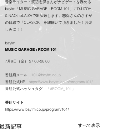
音楽ライター・渡辺志保さんがナビゲートを務める
bayfm「MUSIC GARAGE：ROOM 101」にDJ IZOH 
& NAOtheLAIZAで出演致します。志保さんのさすが
の目線で「CLASICK」を紐解いて頂きました！お楽
しみに！！
bayfm
MUSIC GARAGE : ROOM 101
7月9日（金） 27:00-28:00
番組宛メール　
101@bayfm.co.jp
番組公式HP　
https://www.bayfm.co.jp/program/101/
番組公式ハッシュタグ　
「#ROOM_101」
番組サイト
https://www.bayfm.co.jp/program/101/
すべて表示
最新記事