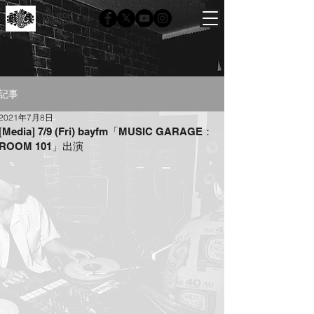
DJ IZOH
Official site
記事
2021年7月8日
[Media] 7/9 (Fri) bayfm「MUSIC GARAGE：
ROOM 101」出演