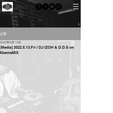
DJ IZOH
Official site
記事
2022年5月13日
[Media] 2022.5.13.Fri / DJ IZOH & D.D.S on
AbemaMIX