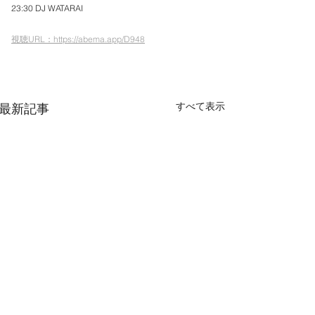
23:30 DJ WATARAI
視聴URL：https://abema.app/D948
すべて表示
最新記事