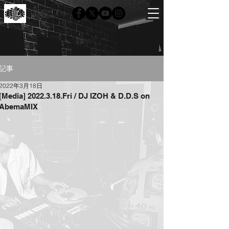
DJ IZOH
Official site
記事
2022年3月18日
[Media] 2022.3.18.Fri / DJ IZOH & D.D.S on
AbemaMIX