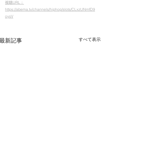
視聴URL：
https://abema.tv/channels/hiphop/slots/CLxzUNmfD9
oysV
すべて表示
最新記事