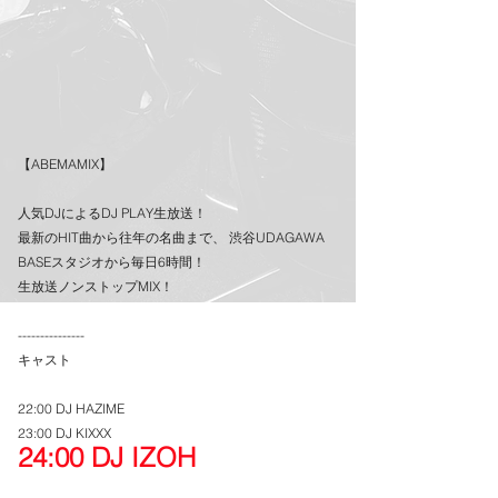
【ABEMAMIX】
人気DJによるDJ PLAY生放送！
最新のHIT曲から往年の名曲まで、 渋谷UDAGAWA 
BASEスタジオから毎日6時間！
生放送ノンストップMIX！
---------------
キャスト
22:00 DJ HAZIME
23:00 DJ KIXXX
24:00 DJ IZOH