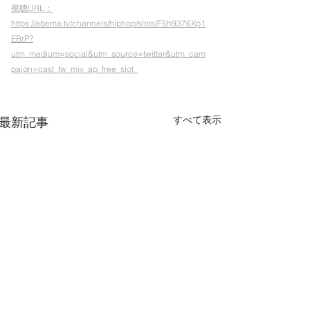
視聴URL：
https://abema.tv/channels/hiphop/slots/F5h9376Xp1
EBrP?
utm_medium=social&utm_source=twitter&utm_cam
paign=cast_tw_mix_ap_free_slot_
すべて表示
最新記事