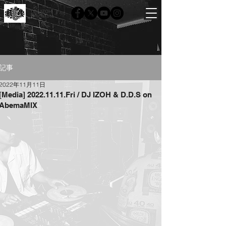
DJ IZOH
Official site
記事
2022年11月11日
[Media] 2022.11.11.Fri / DJ IZOH & D.D.S on
AbemaMIX