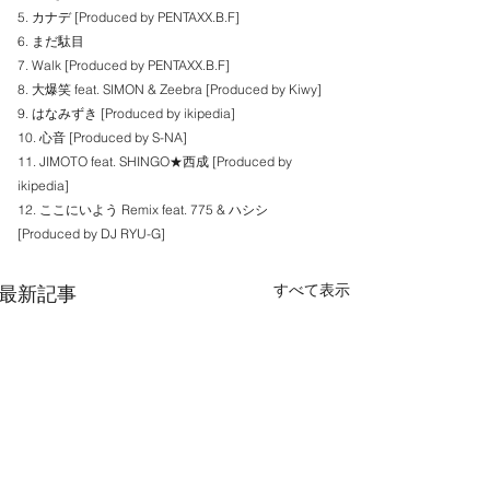
5. カナデ [Produced by PENTAXX.B.F]
6. まだ駄目
7. Walk [Produced by PENTAXX.B.F]
8. 大爆笑 feat. SIMON & Zeebra [Produced by Kiwy]
9. はなみずき [Produced by ikipedia]
10. 心音 [Produced by S-NA]
11. JIMOTO feat. SHINGO★西成 [Produced by 
ikipedia]
12. ここにいよう Remix feat. 775 & ハシシ 
[Produced by DJ RYU-G]
すべて表示
最新記事