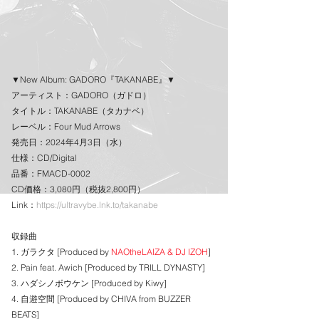
▼New Album: GADORO『TAKANABE』▼
アーティスト：GADORO（ガドロ）
タイトル：TAKANABE（タカナベ）
レーベル：Four Mud Arrows
発売日：2024年4月3日（水）
仕様：CD/Digital
品番：FMACD-0002
CD価格：3,080円（税抜2,800円）
Link：
https://ultravybe.lnk.to/takanabe
収録曲
1. ガラクタ [Produced by 
NAOtheLAIZA & DJ IZOH
]
2. Pain feat. Awich [Produced by TRILL DYNASTY]
3. ハダシノボウケン [Produced by Kiwy]
4. 自遊空間 [Produced by CHIVA from BUZZER 
BEATS]