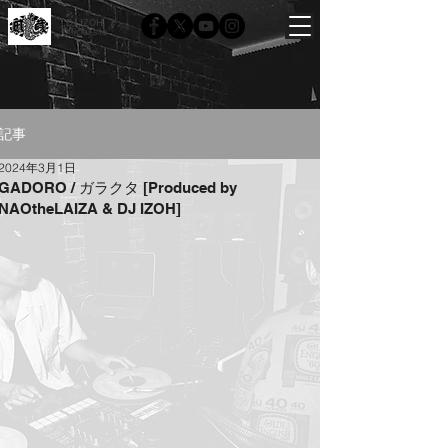
DJ IZOH
Official site
記事
2024年3月1日
GADORO / ガラクタ [Produced by
NAOtheLAIZA & DJ IZOH]