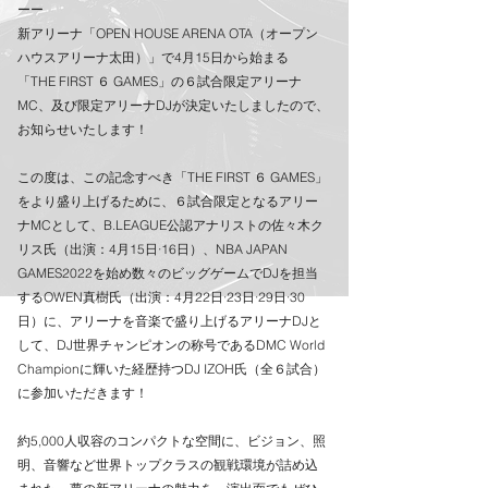
ーー
新アリーナ「OPEN HOUSE ARENA OTA（オープン
ハウスアリーナ太田）」で4月15日から始まる
「THE FIRST ６ GAMES」の６試合限定アリーナ
MC、及び限定アリーナDJが決定いたしましたので、
お知らせいたします！
この度は、この記念すべき「THE FIRST ６ GAMES」
をより盛り上げるために、６試合限定となるアリー
ナMCとして、B.LEAGUE公認アナリストの佐々木ク
リス氏（出演：4月15日·16日）、NBA JAPAN 
GAMES2022を始め数々のビッグゲームでDJを担当
するOWEN真樹氏（出演：4月22日·23日·29日·30
日）に、アリーナを音楽で盛り上げるアリーナDJと
して、DJ世界チャンピオンの称号であるDMC World 
Championに輝いた経歴持つDJ IZOH氏（全６試合）
に参加いただきます！
約5,000人収容のコンパクトな空間に、ビジョン、照
明、音響など世界トップクラスの観戦環境が詰め込