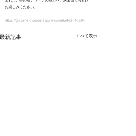
まれた、夢の新アリーナの魅力を、演出面でもぜひ
お楽しみください。
https://g-crane-thunders.jp/news/detail/id=16294
すべて表示
最新記事