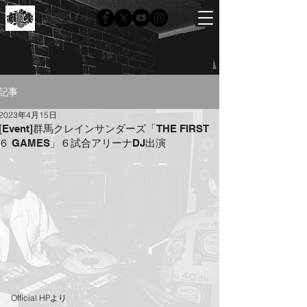
DJ IZOH
Official site
記事
2023年4月15日
[Event]群馬クレインサンダーズ「THE FIRST
６ GAMES」６試合アリーナDJ出演
Official HPより