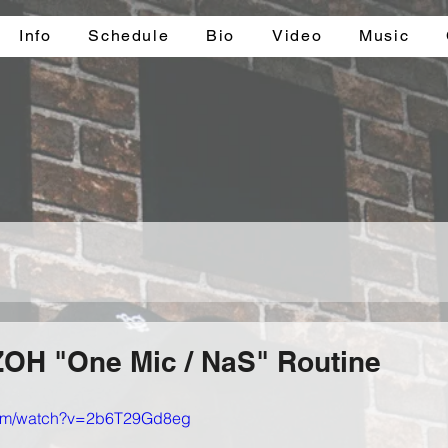
Info
Schedule
Bio
Video
Music
IZOH "One Mic / NaS" Routine
com/watch?v=2b6T29Gd8eg