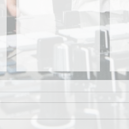
[Video] NORIKIYO「The
[Ne