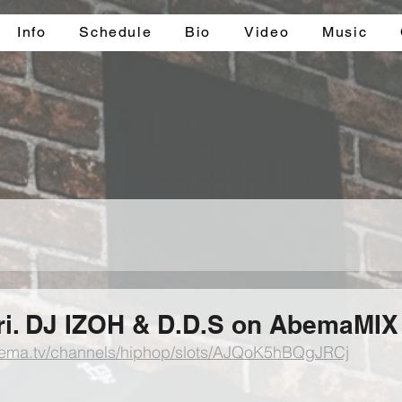
Info
Schedule
Bio
Video
Music
fri. DJ IZOH & D.D.S on AbemaMIX
abema.tv/channels/hiphop/slots/AJQoK5hBQgJRCj