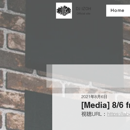
DJ IZOH
Home
Official site
2021年8月6日
[Media] 8/6 
視聴URL：
https://