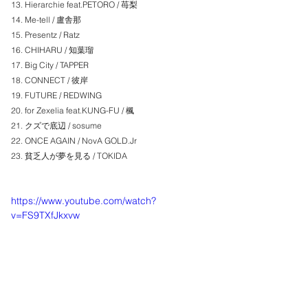
13. Hierarchie feat.PETORO / 苺梨
14. Me-tell / 盧舎那
15. Presentz / Ratz
16. CHIHARU / 知葉瑠
17. Big City / TAPPER
18. CONNECT / 彼岸
19. FUTURE / REDWING
20. for Zexelia feat.KUNG-FU / 楓
21. クズで底辺 / sosume
22. ONCE AGAIN / NovA GOLD.Jr
23. 貧乏人が夢を見る / TOKIDA
https://www.youtube.com/watch?
v=FS9TXfJkxvw