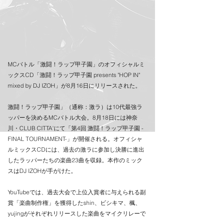
MCバトル「激闘！ラップ甲子園」のオフィシャルミ
ックスCD「激闘！ラップ甲子園 presents "HOP IN" 
mixed by DJ IZOH」が8月16日にリリースされた。
激闘！ラップ甲子園」（通称：激ラ）は10代最強ラ
ッパーを決めるMCバトル大会。8月18日には神奈
川・CLUB CITTA'にて「第4回 激闘！ラップ甲子園 -
FINAL TOURNAMENT-」が開催される。オフィシャ
ルミックスCDには、過去の激ラに参加し決勝に進出
したラッパーたちの楽曲23曲を収録。本作のミック
スはDJ IZOHが手がけた。
YouTubeでは、過去大会で上位入賞者に与えられる副
賞「楽曲制作権」を獲得したshin、ビシキマ、楓、
yujingがそれぞれリリースした楽曲をマイクリレーで