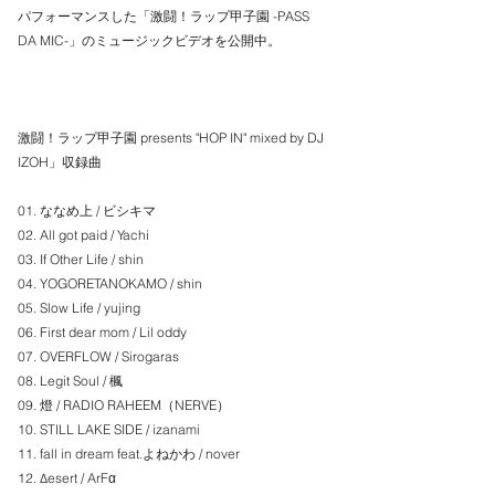
パフォーマンスした「激闘！ラップ甲子園 -PASS 
DA MIC-」のミュージックビデオを公開中。
激闘！ラップ甲子園 presents "HOP IN" mixed by DJ 
IZOH」収録曲
01. ななめ上 / ビシキマ
02. All got paid / Yachi
03. If Other Life / shin
04. YOGORETANOKAMO / shin
05. Slow Life / yujing
06. First dear mom / Lil oddy
07. OVERFLOW / Sirogaras
08. Legit Soul / 楓
09. 燈 / RADIO RAHEEM（NERVE）
10. STILL LAKE SIDE / izanami
11. fall in dream feat.よねかわ / nover
12. Δesert / ArFα