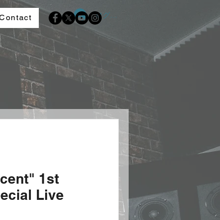
ログイン
Contact
cent" 1st
ecial Live