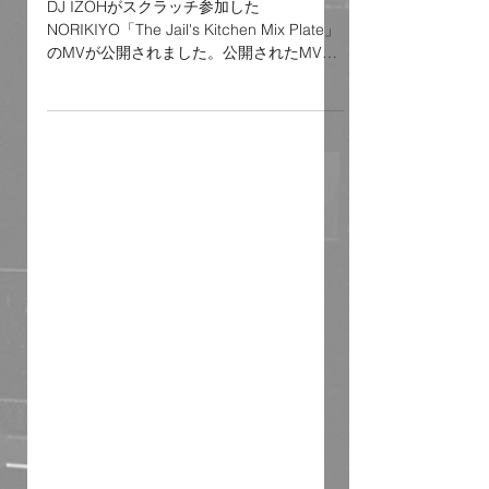
DJ IZOHがスクラッチ参加した
NORIKIYO「The Jail's Kitchen Mix Plate」
のMVが公開されました。公開されたMV
は、40分強の本作を約半分の19分にまとめ
たもの。監督はNORIKIYOのビデオを多数
手がけてきた映像制作プロダクション・
Agro Creativeが務めた。 「The Jail's
Kitchen Mix Plate」には、NORIKIYOが刑
務所の中で歌詞を書いた全15曲を収録。か
つてDJとして活動していた彼は、収監中、
影響を受けたUSヒップホップのインストを
刑務所で思い出しながら歌詞を書き、曲順
を構成して、出所後に録音と編集を行っ
た。 ■ NORIKIYO「The Jail's Kitchen Mix
Plate」収録曲 01. Zensai 02. Dish #1 03.
Dish #2 feat.DJ IZOH 04. Dish #3 05. Dish
#4 feat.DJ IZOH 06. Dish #5 (part.1) 07.
Dish #5 (part.2) 08. Dish #5