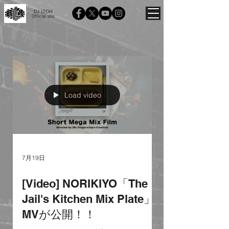
DJ IZOH
Official site
Load video
7月19日
[Video] NORIKIYO「The
Jail's Kitchen Mix Plate」
MVが公開！！